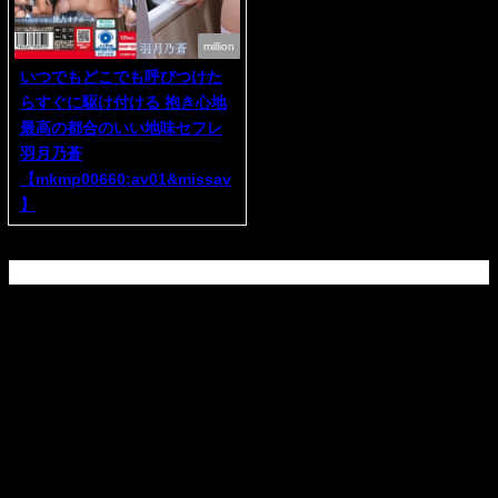
million
いつでもどこでも呼びつけた
らすぐに駆け付ける 抱き心地
最高の都合のいい地味セフレ
羽月乃蒼
【mkmp00660:av01&missav
】