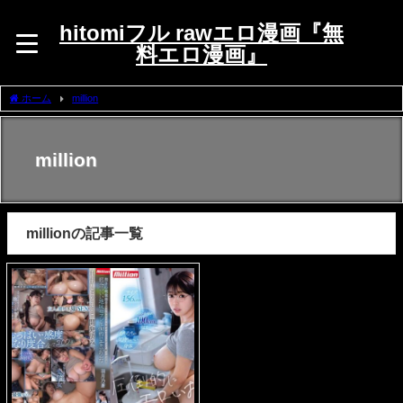
hitomiフル rawエロ漫画『無
料エロ漫画』
ホーム
million
million
millionの記事一覧