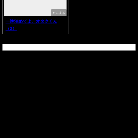
だにまる
一晩泊めてよ、オタクくん
（2）